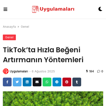
Skip
to
content
Anasayfa
»
Genel
Genel
TikTok’ta Hızla Beğeni
Artırmanın Yöntemleri
Uygulamaları
-
6 Ağustos 2025
184
0