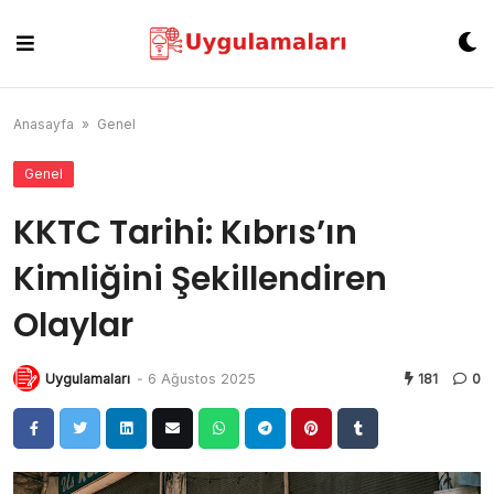
Skip
to
content
Anasayfa
»
Genel
Genel
KKTC Tarihi: Kıbrıs’ın
Kimliğini Şekillendiren
Olaylar
Uygulamaları
-
6 Ağustos 2025
181
0