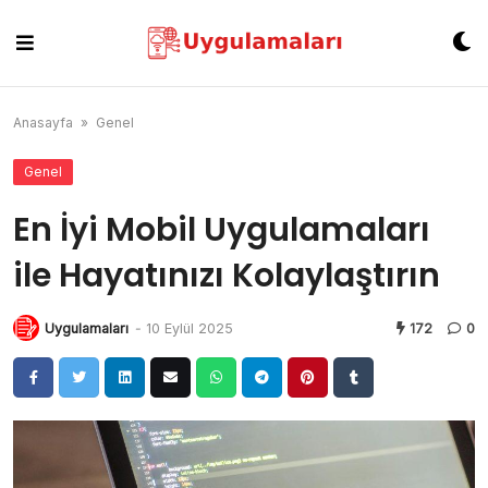
Skip
to
content
Anasayfa
»
Genel
Genel
En İyi Mobil Uygulamaları
ile Hayatınızı Kolaylaştırın
Uygulamaları
-
10 Eylül 2025
172
0