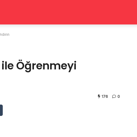
ndırın
 ile Öğrenmeyi
176
0