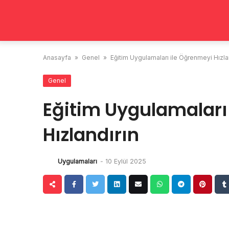
Skip
to
content
Anasayfa
»
Genel
»
Eğitim Uygulamaları ile Öğrenmeyi Hızla
Genel
Eğitim Uygulamaları
Hızlandırın
Uygulamaları
-
10 Eylül 2025