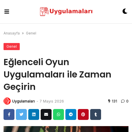
Skip
to
content
Anasayfa
»
Genel
Genel
Eğlenceli Oyun
Uygulamaları ile Zaman
Geçirin
Uygulamaları
-
7 Mayıs 2026
131
0