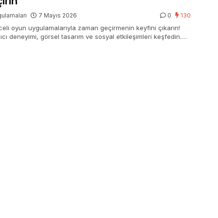
irin
ulamaları
7 Mayıs 2026
0
130
celi oyun uygulamalarıyla zaman geçirmenin keyfini çıkarın!
ıcı deneyimi, görsel tasarım ve sosyal etkileşimleri keşfedin.
enizi artırın!