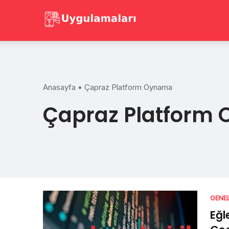
Skip
to
content
Anasayfa
•
Çapraz Platform Oynama
Çapraz Platform
GENE
Eğl