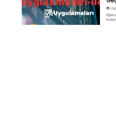
Geç
Uyg
Eğlen
Kullan
Eğlenc