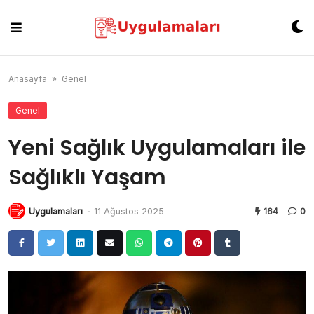
Skip
to
content
Anasayfa
»
Genel
Genel
Yeni Sağlık Uygulamaları ile
Sağlıklı Yaşam
Uygulamaları
-
11 Ağustos 2025
164
0