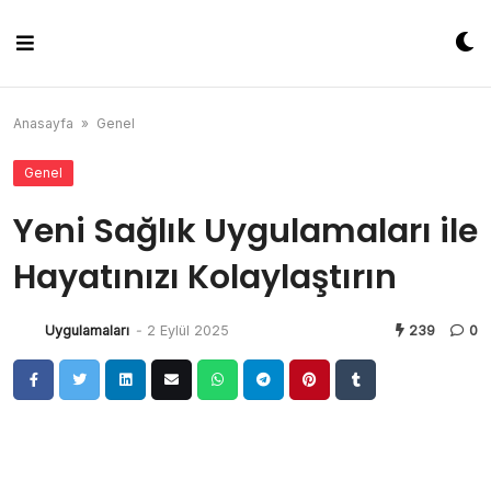
Skip
to
content
Anasayfa
»
Genel
Genel
Yeni Sağlık Uygulamaları ile
Hayatınızı Kolaylaştırın
Uygulamaları
-
2 Eylül 2025
239
0