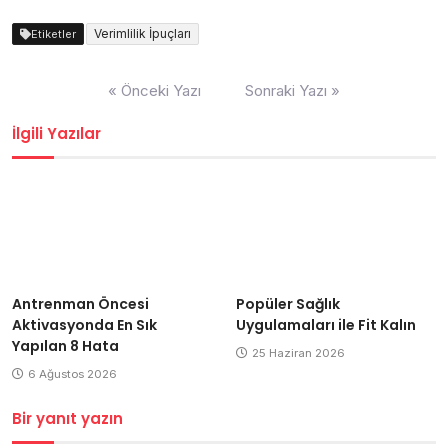
Verimlilik İpuçları
Etiketler
Yazı
« Önceki Yazı
Sonraki Yazı »
gezinmesi
İlgili Yazılar
Antrenman Öncesi
Popüler Sağlık
Aktivasyonda En Sık
Uygulamaları ile Fit Kalın
Yapılan 8 Hata
25 Haziran 2026
6 Ağustos 2026
Bir yanıt yazın