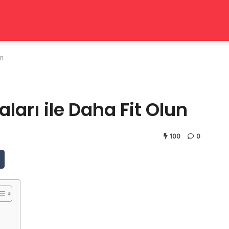
un
ları ile Daha Fit Olun
100
0