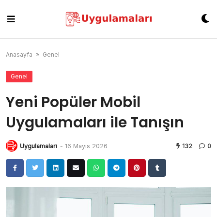
Skip
to
content
Anasayfa
»
Genel
Genel
Yeni Popüler Mobil
Uygulamaları ile Tanışın
Uygulamaları
-
16 Mayıs 2026
132
0