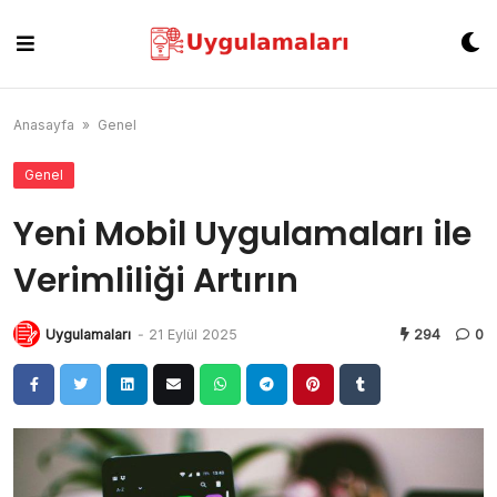
Skip
to
content
Anasayfa
»
Genel
Genel
Yeni Mobil Uygulamaları ile
Verimliliği Artırın
Uygulamaları
-
21 Eylül 2025
294
0