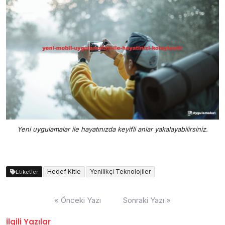
Yeni uygulamalar ile hayatınızda keyifli anlar yakalayabilirsiniz.
Hedef Kitle
Yenilikçi Teknolojiler
Etiketler
Yazı
« Önceki Yazı
Sonraki Yazı »
gezinmesi
İlgili Yazılar