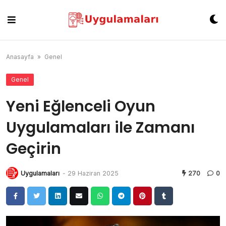
Skip
to
content
Anasayfa
»
Genel
Genel
Yeni Eğlenceli Oyun
Uygulamaları ile Zamanı
Geçirin
Uygulamaları
-
29 Haziran 2025
270
0