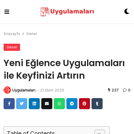
Skip
to
content
Anasayfa
»
Genel
Genel
Yeni Eğlence Uygulamaları
ile Keyfinizi Artırın
Uygulamaları
-
21 Ekim 2025
237
0
Table of Contents