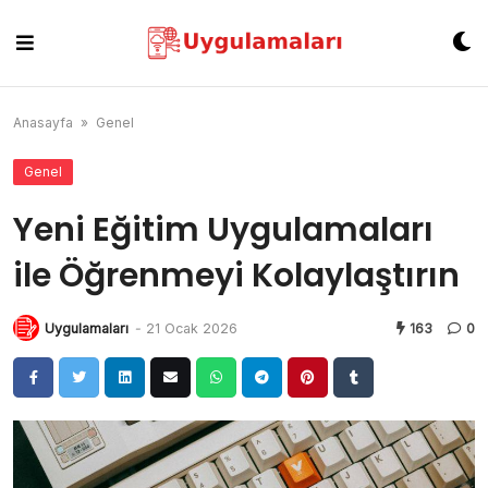
Skip
to
content
Anasayfa
»
Genel
Genel
Yeni Eğitim Uygulamaları
ile Öğrenmeyi Kolaylaştırın
Uygulamaları
-
21 Ocak 2026
163
0