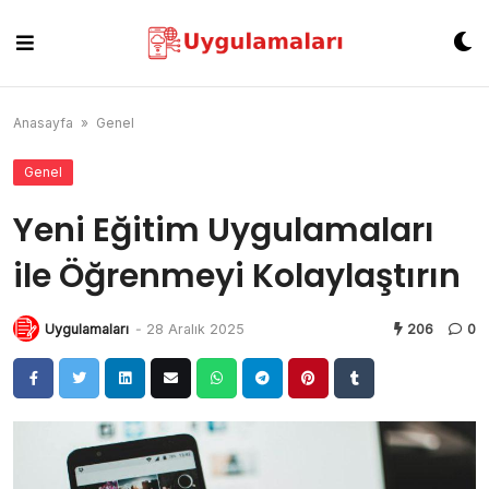
Skip
to
content
Anasayfa
»
Genel
Genel
Yeni Eğitim Uygulamaları
ile Öğrenmeyi Kolaylaştırın
Uygulamaları
-
28 Aralık 2025
206
0