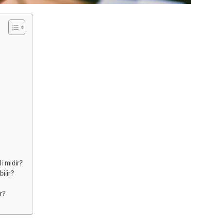
i midir?
ilir?
r?