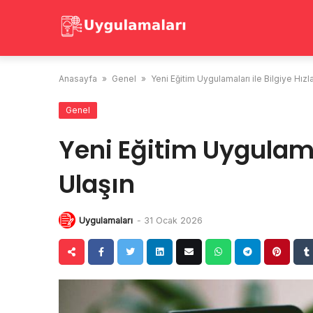
Skip
to
content
Anasayfa
»
Genel
»
Yeni Eğitim Uygulamaları ile Bilgiye Hızl
Genel
Yeni Eğitim Uygulamal
Ulaşın
Uygulamaları
-
31 Ocak 2026