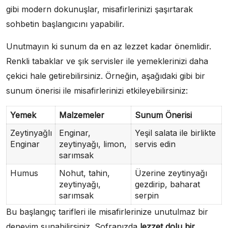
gibi modern dokunuşlar, misafirlerinizi şaşırtarak
sohbetin başlangıcını yapabilir.
Unutmayın ki sunum da en az lezzet kadar önemlidir.
Renkli tabaklar ve şık servisler ile yemeklerinizi daha
çekici hale getirebilirsiniz. Örneğin, aşağıdaki gibi bir
sunum önerisi ile misafirlerinizi etkileyebilirsiniz:
Yemek
Malzemeler
Sunum Önerisi
Zeytinyağlı
Enginar,
Yeşil salata ile birlikte
Enginar
zeytinyağı, limon,
servis edin
sarımsak
Humus
Nohut, tahin,
Üzerine zeytinyağı
zeytinyağı,
gezdirip, baharat
sarımsak
serpin
Bu başlangıç tarifleri ile misafirlerinize unutulmaz bir
deneyim sunabilirsiniz. Sofranızda
lezzet dolu bir