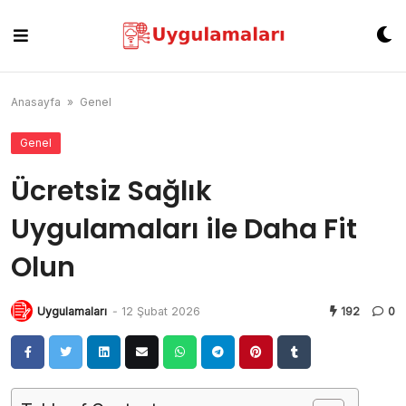
Skip
to
content
Anasayfa
»
Genel
Genel
Ücretsiz Sağlık
Uygulamaları ile Daha Fit
Olun
Uygulamaları
-
12 Şubat 2026
192
0