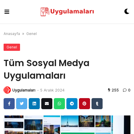
Skip
to
content
Anasayfa
»
Genel
Genel
Tüm Sosyal Medya
Uygulamaları
Uygulamaları
-
5 Aralık 2024
255
0