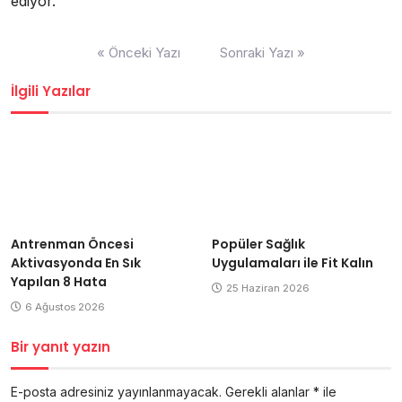
ediyor.
Yazı
« Önceki Yazı
Sonraki Yazı »
gezinmesi
İlgili Yazılar
Antrenman Öncesi
Popüler Sağlık
Aktivasyonda En Sık
Uygulamaları ile Fit Kalın
Yapılan 8 Hata
25 Haziran 2026
6 Ağustos 2026
Bir yanıt yazın
E-posta adresiniz yayınlanmayacak.
Gerekli alanlar
*
ile