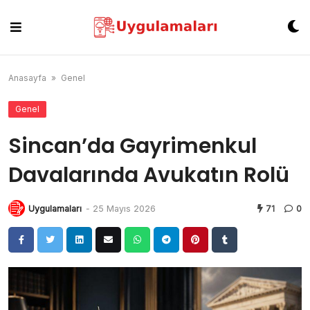
Skip
to
content
Anasayfa
»
Genel
Genel
Sincan’da Gayrimenkul
Davalarında Avukatın Rolü
Uygulamaları
-
25 Mayıs 2026
71
0