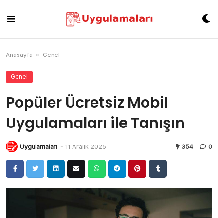
Skip
to
content
Anasayfa
»
Genel
Genel
Popüler Ücretsiz Mobil
Uygulamaları ile Tanışın
Uygulamaları
-
11 Aralık 2025
354
0