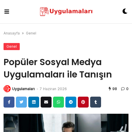
Skip
to
content
Anasayfa
»
Genel
Genel
Popüler Sosyal Medya
Uygulamaları ile Tanışın
Uygulamaları
-
7 Haziran 2026
98
0