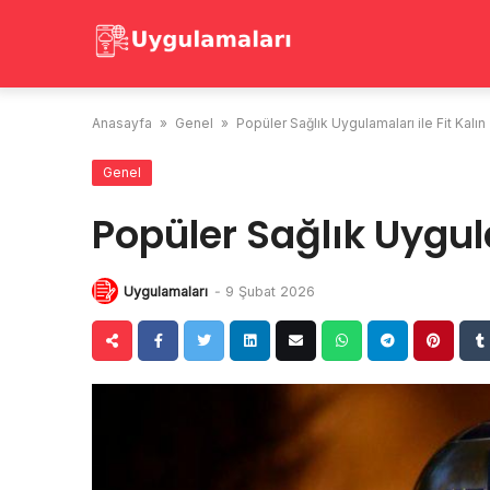
Skip
to
content
Anasayfa
»
Genel
»
Popüler Sağlık Uygulamaları ile Fit Kalın
Genel
Popüler Sağlık Uygula
Uygulamaları
-
9 Şubat 2026