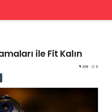
maları ile Fit Kalın
208
0