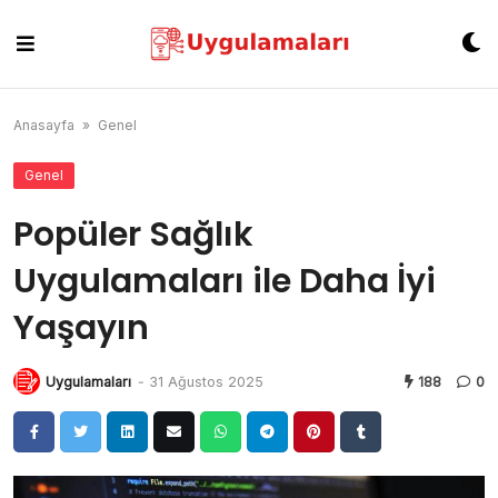
Skip
to
content
Anasayfa
»
Genel
Genel
Popüler Sağlık
Uygulamaları ile Daha İyi
Yaşayın
Uygulamaları
-
31 Ağustos 2025
188
0