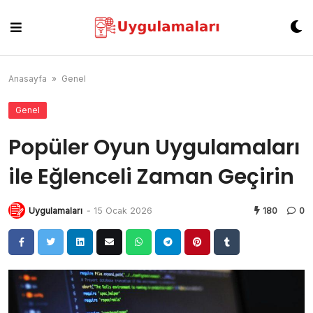
Skip
to
content
Anasayfa
»
Genel
Genel
Popüler Oyun Uygulamaları
ile Eğlenceli Zaman Geçirin
Uygulamaları
-
15 Ocak 2026
180
0