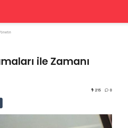
Yönetin
amaları ile Zamanı
215
0