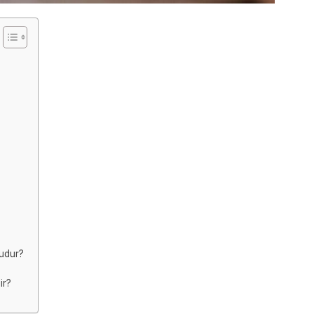
ludur?
ir?