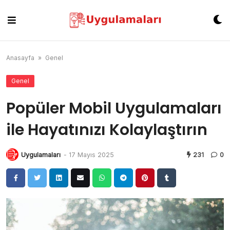
Skip
to
content
Anasayfa
»
Genel
Genel
Popüler Mobil Uygulamaları
ile Hayatınızı Kolaylaştırın
Uygulamaları
-
17 Mayıs 2025
231
0