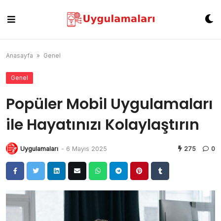
Skip
to
content
Anasayfa
»
Genel
Genel
Popüler Mobil Uygulamaları
ile Hayatınızı Kolaylaştırın
Uygulamaları
-
6 Mayıs 2025
275
0