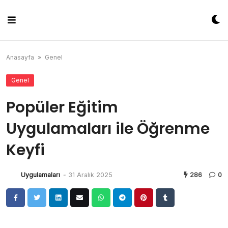
Skip
to
content
Anasayfa
»
Genel
Genel
Popüler Eğitim
Uygulamaları ile Öğrenme
Keyfi
Uygulamaları
-
31 Aralık 2025
286
0