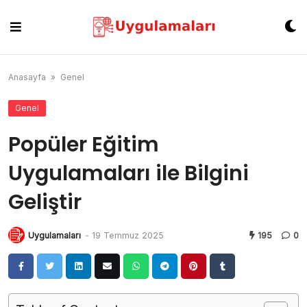
Skip
to
content
Anasayfa
»
Genel
Genel
Popüler Eğitim
Uygulamaları ile Bilgini
Geliştir
Uygulamaları
-
19 Temmuz 2025
195
0