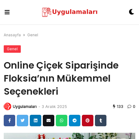
Skip
to
content
Anasayfa
»
Genel
Genel
Online Çiçek Siparişinde
Floksia’nın Mükemmel
Seçenekleri
Uygulamaları
-
3 Aralık 2025
133
0