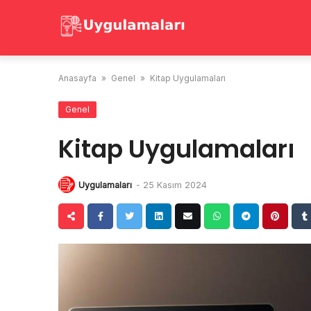
Skip
to
content
Anasayfa
»
Genel
»
Kitap Uygulamaları
Genel
Kitap Uygulamaları
Uygulamaları
-
25 Kasım 2024