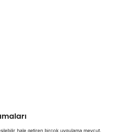
amaları
şilebilir hale getiren birçok uygulama mevcut.