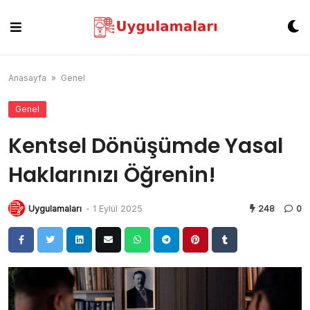
Skip
to
content
Anasayfa
»
Genel
Genel
Kentsel Dönüşümde Yasal
Haklarınızı Öğrenin!
Uygulamaları
-
1 Eylül 2025
248
0