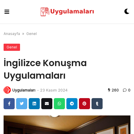
Skip
to
content
Anasayfa
»
Genel
Genel
İngilizce Konuşma
Uygulamaları
Uygulamaları
-
23 Kasım 2024
260
0