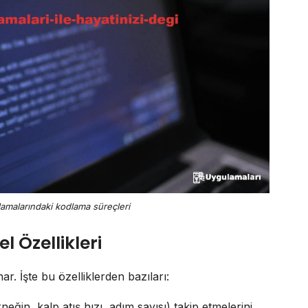
ulamalarındaki kodlama süreçleri
 Özellikleri
nar. İşte bu özelliklerden bazıları:
rneğin, kalp atış hızı, adım sayısı) takip etmelerini