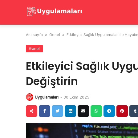
Skip
to
content
Anasayfa
»
Genel
»
Etkileyici Sağlık Uygulamaları ile Hayatın
Genel
Etkileyici Sağlık Uyg
Değiştirin
Uygulamaları
-
30 Ekim 2025