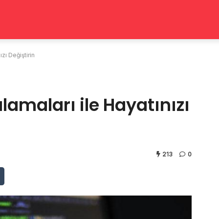
ızı Değiştirin
ulamaları ile Hayatınızı
213
0