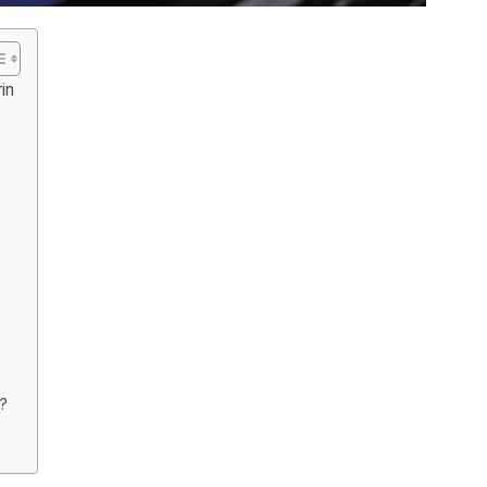
rin
m?