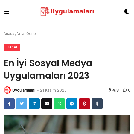
Skip
to
content
Anasayfa
»
Genel
Genel
En İyi Sosyal Medya
Uygulamaları 2023
Uygulamaları
-
21 Kasım 2025
418
0