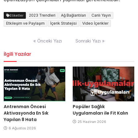
2023 Trendleri
Ağ Bağlantıları
Canlı Yayın
Etiketler
Etkileşim ve Paylaşım
İçerik Stratejisi
Video İçerikler
Yazı
« Önceki Yazı
Sonraki Yazı »
gezinmesi
İlgili Yazılar
Antrenman Öncesi
Popüler Sağlık
Aktivasyonda En Sık
Uygulamaları ile Fit Kalın
Yapılan 8 Hata
25 Haziran 2026
6 Ağustos 2026