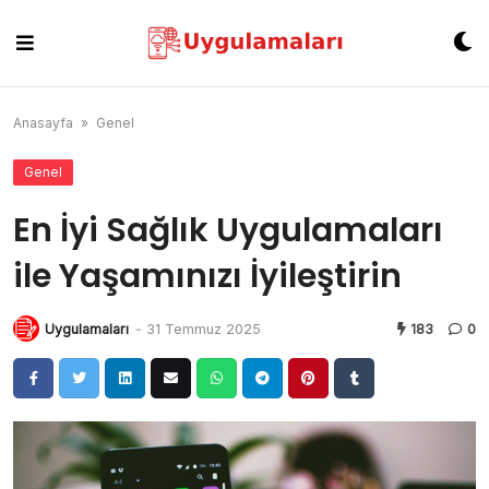
Skip
to
content
Anasayfa
»
Genel
Genel
En İyi Sağlık Uygulamaları
ile Yaşamınızı İyileştirin
Uygulamaları
-
31 Temmuz 2025
183
0