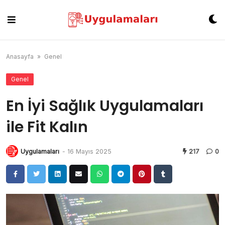
Skip
to
content
Anasayfa
»
Genel
Genel
En İyi Sağlık Uygulamaları
ile Fit Kalın
Uygulamaları
-
16 Mayıs 2025
217
0