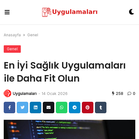
Skip
to
content
Anasayfa
»
Genel
Genel
En İyi Sağlık Uygulamaları
ile Daha Fit Olun
Uygulamaları
-
14 Ocak 2026
258
0