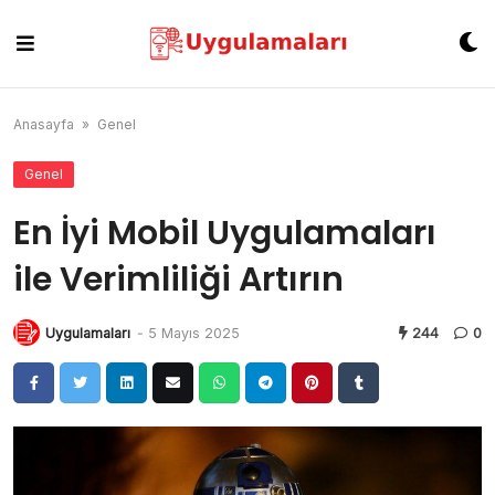
Skip
to
content
Anasayfa
»
Genel
Genel
En İyi Mobil Uygulamaları
ile Verimliliği Artırın
Uygulamaları
-
5 Mayıs 2025
244
0