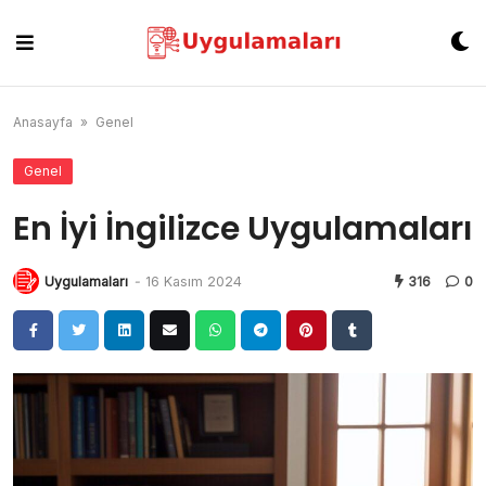
Skip
to
content
Anasayfa
»
Genel
Genel
En İyi İngilizce Uygulamaları
Uygulamaları
-
16 Kasım 2024
316
0