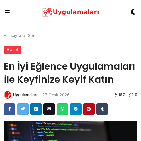
Skip
to
content
Anasayfa
»
Genel
Genel
En İyi Eğlence Uygulamaları
ile Keyfinize Keyif Katın
Uygulamaları
-
27 Ocak 2026
187
0