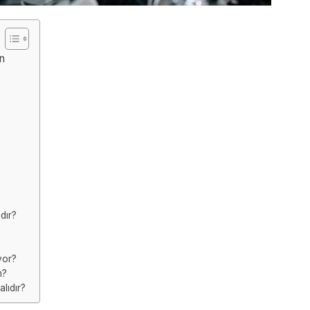
ın
dır?
yor?
m?
lıdır?