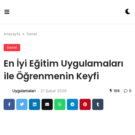
Skip
to
content
Anasayfa
»
Genel
Genel
En İyi Eğitim Uygulamaları
ile Öğrenmenin Keyfi
Uygulamaları
-
21 Şubat 2026
168
0