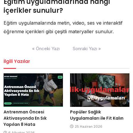
Eğitim uygulamalarında hangi
içerikler sunulur?
Eğitim uygulamalarında metin, video, ses ve interaktif
öğrenme içerikleri gibi çeşitli materyaller sunulur.
Yazı
« Önceki Yazı
Sonraki Yazı »
gezinmesi
İlgili Yazılar
Antrenman Öncesi
Popüler Sağlık
Aktivasyonda En Sık
Uygulamaları ile Fit Kalın
Yapılan 8 Hata
25 Haziran 2026
6 Ağustos 2026