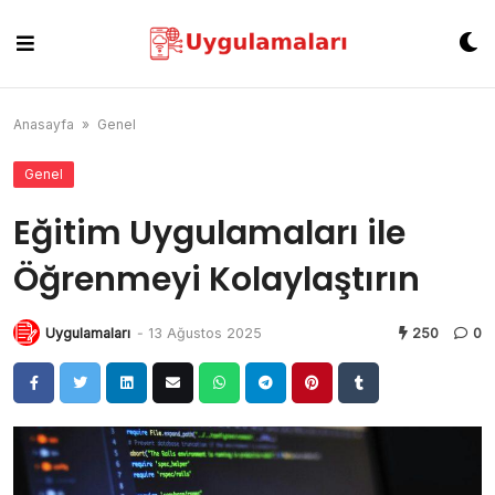
Skip
to
content
Anasayfa
»
Genel
Genel
Eğitim Uygulamaları ile
Öğrenmeyi Kolaylaştırın
Uygulamaları
-
13 Ağustos 2025
250
0