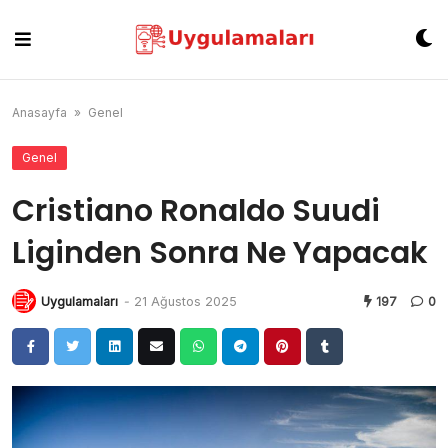
Skip
to
content
Anasayfa
»
Genel
Genel
Cristiano Ronaldo Suudi
Liginden Sonra Ne Yapacak
Uygulamaları
-
21 Ağustos 2025
197
0