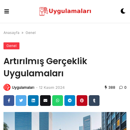
Skip
to
content
Anasayfa
»
Genel
Genel
Artırılmış Gerçeklik
Uygulamaları
Uygulamaları
-
12 Kasım 2024
388
0