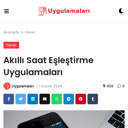
Skip
to
content
Anasayfa
»
Genel
Genel
Akıllı Saat Eşleştirme
Uygulamaları
Uygulamaları
-
7 Kasım 2024
456
0